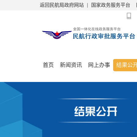
新
返回民航局政府网站
|
国家政务服务平台
窗
口
打
开
无
障
碍
说
明
页
首页
新闻资讯
网上办事
结果公
面,
按
Alt
加
我的
波
浪
键
打
开
导
盲
模